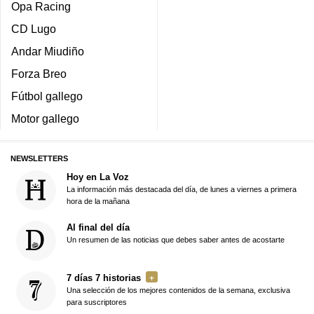
Opa Racing
CD Lugo
Andar Miudiño
Forza Breo
Fútbol gallego
Motor gallego
NEWSLETTERS
Hoy en La Voz
La información más destacada del día, de lunes a viernes a primera
hora de la mañana
Al final del día
Un resumen de las noticias que debes saber antes de acostarte
7 días 7 historias
Una selección de los mejores contenidos de la semana, exclusiva
para suscriptores