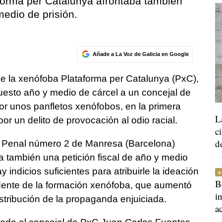
aforma per Catalunya afrontaba también
medio de prisión.
Añade a La Voz de Galicia en Google
 de la xenófoba Plataforma per Catalunya (PxC),
esto año y medio de cárcel a un concejal de
or unos panfletos xenófobos, en la primera
L
r un delito de provocación al odio racial.
c
d
o Penal número 2 de Manresa (Barcelona)
 también una petición fiscal de año y medio
y indicios suficientes para atribuirle la ideación
B
idente de la formación xenófoba, que aumentó
i
istribución de la propaganda enjuiciada.
a