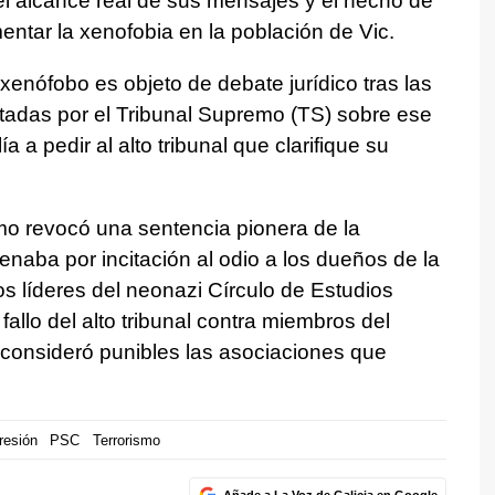
 el alcance real de sus mensajes y el hecho de
imentar la xenofobia en la población de Vic.
xenófobo es objeto de debate jurídico tras las
ctadas por el Tribunal Supremo (TS) sobre ese
ía a pedir al alto tribunal que clarifique su
mo revocó una sentencia pionera de la
aba por incitación al odio a los dueños de la
los líderes del neonazi Círculo de Estudios
fallo del alto tribunal contra miembros del
consideró punibles las asociaciones que
resión
PSC
Terrorismo
Añade a La Voz de Galicia en Google