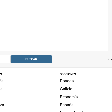
Ca
ES
SECCIONES
ña
Portada
ña
Galicia
Economía
za
España