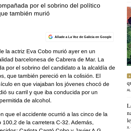
ompañada por el sobrino del político
 que también murió
Añade a La Voz de Galicia en Google
 de la actriz Eva Cobo murió ayer en un
calidad barcelonesa de Cabrera de Mar. La
 por el sobrino del candidato a la alcaldía de
s, que también pereció en la colisión. El
q
hículo en que viajaban los jóvenes chocó de
AL
ió su carril y que iba conducida por un
permitida de alcohol.
L
n
que el accidente ocurrió a las cinco de la
l
 100,2 de la carretera C-32. Además,
X.
llecidos: Carlota Cantó Cobo y Javier A.G.