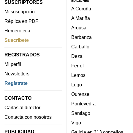
EDICIONES
SUSCRIPTORES
A Coruña
Mi suscripción
A Mariña
Réplica en PDF
Arousa
Hemeroteca
Barbanza
Suscríbete
Carballo
REGISTRADOS
Deza
Mi perfil
Ferrol
Newsletters
Lemos
Regístrate
Lugo
Ourense
CONTACTO
Pontevedra
Cartas al director
Santiago
Contacta con nosotros
Vigo
PUBLICIDAD
Galicia en 313 concellos