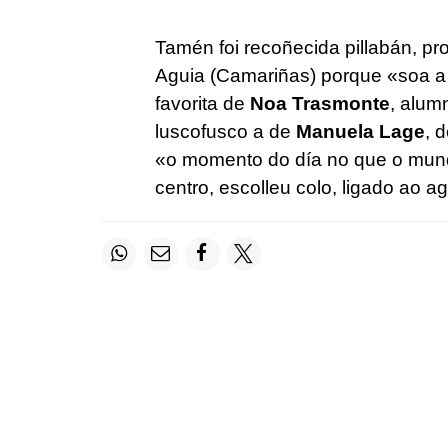
Tamén foi recoñecida pillabán, pr
Aguia (Camariñas) porque «soa a 
favorita de
Noa Trasmonte
, alum
luscofusco a de
Manuela Lage
, 
«o momento do día no que o mund
centro, escolleu colo, ligado ao a