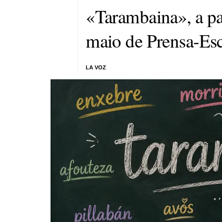
«Tarambaina», a pa
maio de Prensa-Es
LA VOZ