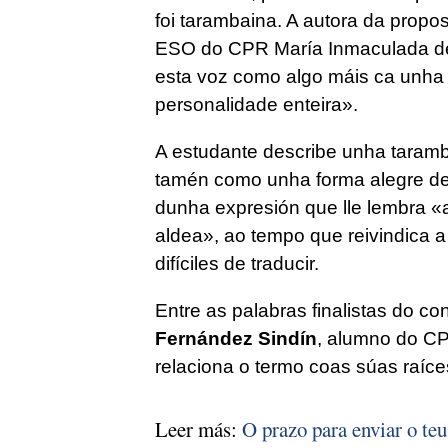
foi tarambaina. A autora da propos
ESO do CPR María Inmaculada de 
esta voz como algo máis ca unha 
personalidade enteira».
A estudante describe unha taramba
tamén como unha forma alegre de vi
dunha expresión que lle lembra «
aldea», ao tempo que reivindica 
difíciles de traducir.
Entre as palabras finalistas do co
Fernández Sindín
, alumno do C
relaciona o termo coas súas raíces
Leer más:
O prazo para enviar o teu