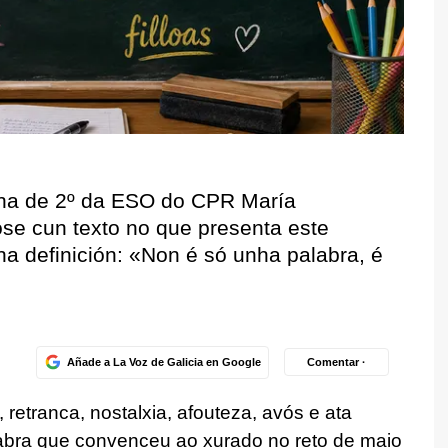
mna de 2º da ESO do CPR María
se cun texto no que presenta este
a definición: «Non é só unha palabra, é
Añade a La Voz de Galicia en Google
Comentar ·
 retranca, nostalxia, afouteza, avós e ata
alabra que convenceu ao xurado no reto de maio