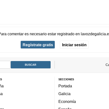
Para comentar es necesario
estar registrado
en
lavozdegalicia.
Regístrate gratis
Iniciar sesión
Ca
ES
SECCIONES
ña
Portada
ña
Galicia
Economía