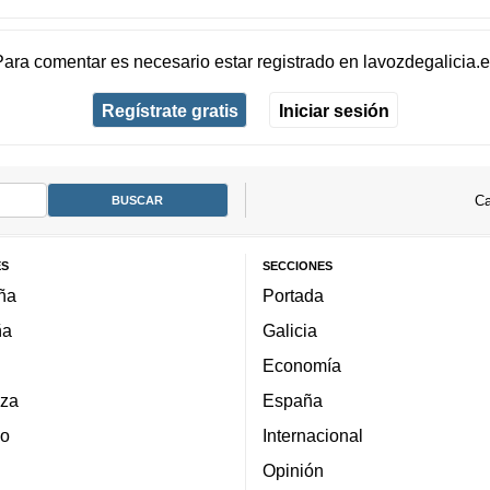
Para comentar es necesario
estar registrado
en
lavozdegalicia.
Regístrate gratis
Iniciar sesión
Ca
ES
SECCIONES
ña
Portada
ña
Galicia
Economía
za
España
lo
Internacional
Opinión