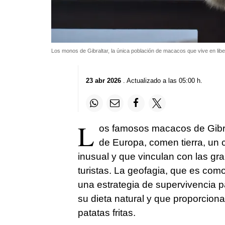
Los monos de Gibraltar, la única población de macacos que vive en li
23 abr 2026
. Actualizado a las 05:00 h.
L
os famosos macacos de Gibral
de Europa, comen tierra, un 
inusual y que vinculan con las gr
turistas. La geofagia, que es com
una estrategia de supervivencia 
su dieta natural y que proporcio
patatas fritas.