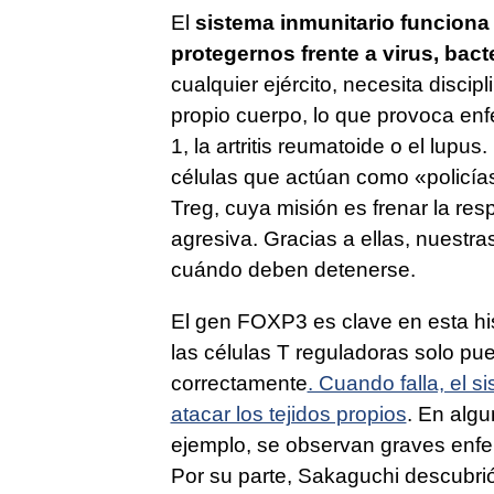
El
sistema inmunitario funciona
protegernos frente a virus, bact
cualquier ejército, necesita discip
propio cuerpo, lo que provoca en
1, la artritis reumatoide o el lupu
células que actúan como «policías»
Treg, cuya misión es frenar la r
agresiva. Gracias a ellas, nuest
cuándo deben detenerse.
El gen FOXP3 es clave en esta hi
las células T reguladoras solo pu
correctamente
. Cuando falla, el s
atacar los tejidos propios
. En alg
ejemplo, se observan graves enf
Por su parte, Sakaguchi descubri