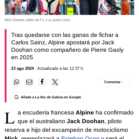
Mick Doohan, piloto de F1, y su padre Jack
Tras quedarse con las ganas de fichar a
Carlos Sainz, Alpine apostará por Jack
Doohan como compañero de Pierre Gasly
en 2025
23 ago 2024
. Actualizado a las 12:37 h.
Comentar ·
Añade a La Voz de Galicia en Google
L
a escudería francesa
Alpine
ha confirmado
que el australiano
Jack Doohan
, piloto
reserva e hijo del excampeón de motociclismo
Mick
, reemplazará a
Esteban Ocon
y será el