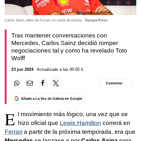
Carlos Sainz, piloto de Ferrari, en rueda de prensa
Europa Press
Tras mantener conversaciones con
Mercedes, Carlos Sainz decidió romper
negociaciones tal y como ha revelado Toto
Wolff
23 jun 2024
. Actualizado a las 00:05 h.
Comentar ·
Añade a La Voz de Galicia en Google
E
l movimiento más lógico, una vez que se
hizo oficial que
Lewis Hamilton
correrá en
Ferrari
a partir de la próxima temporada, era que
Mercedes
se lanzase a por
Carlos Sainz
para