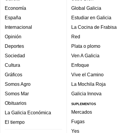
Economía
Global Galicia
España
Estudiar en Galicia
Internacional
La Cocina de Frabisa
Opinión
Red
Deportes
Plata o plomo
Sociedad
Ven A Galicia
Cultura
Enfoque
Gráficos
Vive el Camino
Somos Agro
La Mochila Roja
Somos Mar
Galicia Innova
Obituarios
SUPLEMENTOS
Mercados
La Galicia Económica
Fugas
El tiempo
Yes