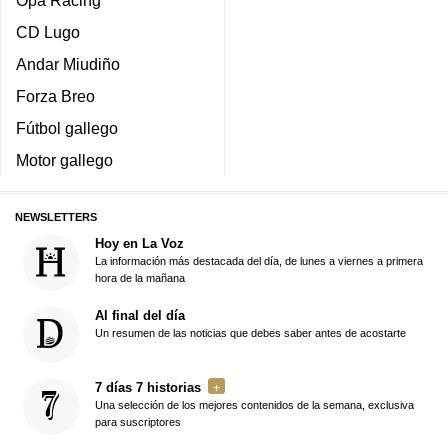
Opa Racing
CD Lugo
Andar Miudiño
Forza Breo
Fútbol gallego
Motor gallego
NEWSLETTERS
Hoy en La Voz
La información más destacada del día, de lunes a viernes a primera
hora de la mañana
Al final del día
Un resumen de las noticias que debes saber antes de acostarte
7 días 7 historias
Una selección de los mejores contenidos de la semana, exclusiva
para suscriptores