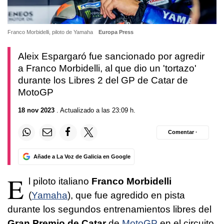
Franco Morbidelli, piloto de Yamaha
Europa Press
Aleix Espargaró fue sancionado por agredir
a Franco Morbidelli, al que dio un 'tortazo'
durante los Libres 2 del GP de Catar de
MotoGP
18 nov 2023
. Actualizado a las 23:09 h.
Comentar ·
Añade a La Voz de Galicia en Google
E
l piloto italiano
Franco Morbidelli
(
Yamaha
), que fue agredido en pista
durante los segundos entrenamientos libres del
Gran Premio de Catar
de
MotoGP
en el circuito