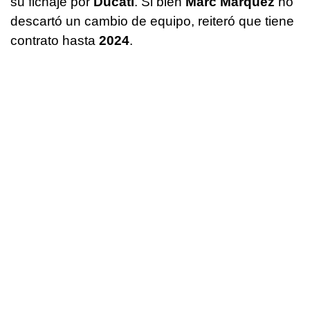
su fichaje por
Ducati
. Si bien
Marc Márquez
no
descartó un cambio de equipo, reiteró que tiene
contrato hasta
2024
.