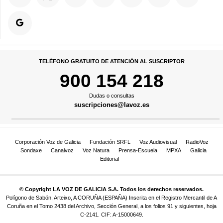
TELÉFONO GRATUITO DE ATENCIÓN AL SUSCRIPTOR
900 154 218
Dudas o consultas
suscripciones@lavoz.es
Corporación Voz de Galicia
Fundación SRFL
Voz Audiovisual
RadioVoz
Sondaxe
Canalvoz
Voz Natura
Prensa-Escuela
MPXA
Galicia
Editorial
© Copyright LA VOZ DE GALICIA S.A. Todos los derechos reservados.
Polígono de Sabón, Arteixo, A CORUÑA (ESPAÑA) Inscrita en el Registro Mercantil de A
Coruña en el Tomo 2438 del Archivo, Sección General, a los folios 91 y siguientes, hoja
C-2141. CIF: A-15000649.