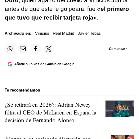
Duro
, quien agarró del cuello a Vinicius Junior
antes de que este le golpeara, fue «
el primero
que tuvo que recibir tarjeta roja
».
Archivado en:
Vinicius
Real Madrid
Javier Tebas
Comentar ·
Añade a La Voz de Galicia en Google
Te recomendamos
¿Se retirará en 2026?: Adrian Newey
filtra al CEO de McLaren en España la
decisión de Fernando Alonso
Alonso y su acalorada discusión con