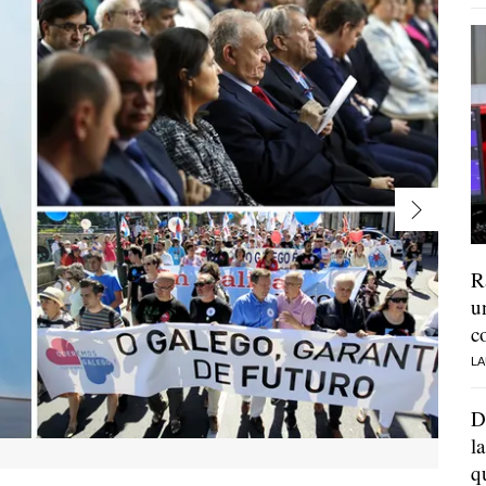
R
u
c
LA
D
l
q