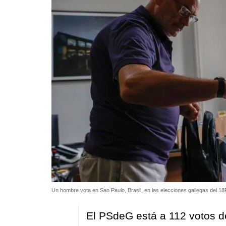
Un hombre vota en Sao Paulo, Brasil, en las elecciones gallegas del 18
El PSdeG está a 112 votos d