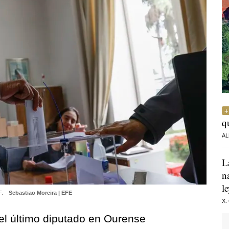
q
AL
L
n
l
F.
Sebastiao Moreira | EFE
X.
el último diputado en Ourense