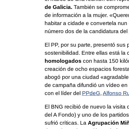
de Galicia.
También se comprometi
de información a la mujer.
«Querem
habitar a cidade e convertela nu
número dos de la candidatura del
El PP, por su parte, presentó sus 
sostenibilidad. Entre ellas está l
homologados
con hasta 150 kilóm
creación de ocho espacios foresta
abogó por una ciudad «agradable
de campaña difundió un vídeo en 
con el líder del
PPdeG
,
Alfonso R
El BNG recibió de nuevo la visita
del A Fondo) y uno de los partidos
sufrió críticas. La
Agrupación Mi