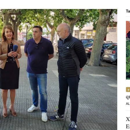
Ta
q
AL
X
E