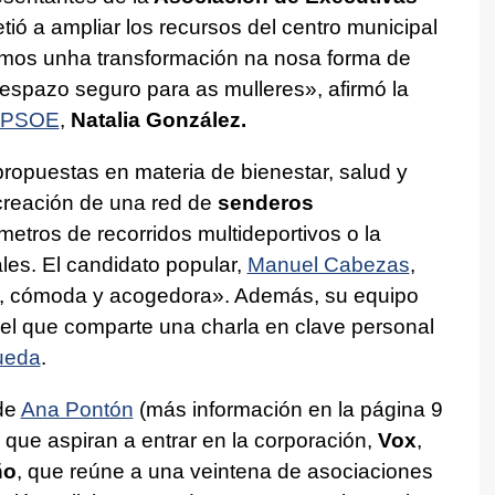
ó a ampliar los recursos del centro municipal
os unha transformación na nosa forma de
n espazo seguro para as mulleres»,
afirmó la
PSOE
,
Natalia González.
propuestas en materia de bienestar, salud y
a creación de una red de
senderos
etros de recorridos multideportivos o la
les. El candidato popular,
Manuel Cabezas
,
, cómoda y acogedora». Además, su equipo
el que comparte una charla en clave personal
ueda
.
 de
Ana Pontón
(más información en la página 9
 que aspiran a entrar en la corporación,
Vox
,
ño
, que reúne a una veintena de asociaciones