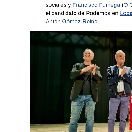
sociales y
Francisco Fumega
(
O C
el candidato de Podemos en
Lobi
Antón Gómez-Reino
.