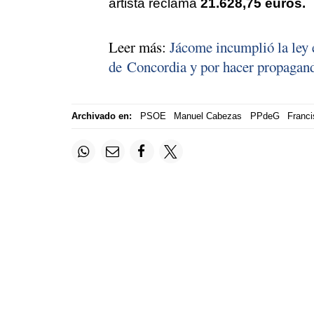
artista reclama
21.628,75 euros.
Leer más:
Jácome incumplió la ley 
de Concordia y por hacer propagand
Archivado en:
PSOE
Manuel Cabezas
PPdeG
Franci