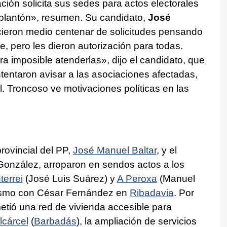
ción solicita sus sedes para actos electorales
plantón», resumen. Su candidato,
José
cieron medio centenar de solicitudes pensando
, pero les dieron autorización para todas.
ra imposible atenderlas», dijo el candidato, que
tentaron avisar a las asociaciones afectadas,
al. Troncoso ve motivaciones políticas en las
provincial del PP,
José Manuel Baltar
, y el
González, arroparon en sendos actos a los
errei
(José Luis Suárez) y
A Peroxa
(Manuel
ismo con César Fernández en
Ribadavia
. Por
tió una red de vivienda accesible para
lcárcel
(
Barbadás
), la ampliación de servicios