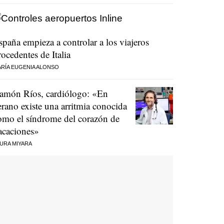
spaña empieza a controlar a los viajeros
rocedentes de Italia
RÍA EUGENIA ALONSO
amón Ríos, cardiólogo: «En
erano existe una arritmia conocida
omo el síndrome del corazón de
acaciones»
URA MIYARA