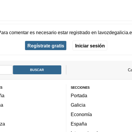
Para comentar es necesario
estar registrado
en
lavozdegalicia.
Regístrate gratis
Iniciar sesión
Ca
ES
SECCIONES
ña
Portada
ña
Galicia
Economía
za
España