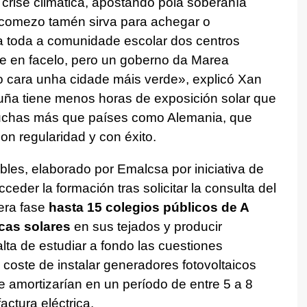
crise climática, apostando pola soberanía
 comezo tamén sirva para achegar o
 toda a comunidade escolar dos centros
se en facelo, pero un goberno da Marea
ño cara unha cidade máis verde
», explicó Xan
ruña tiene menos horas de exposición solar que
muchas más que países como Alemania, que
on regularidad y con éxito.
bles
, elaborado por Emalcsa por iniciativa de
ceder la formación tras solicitar la consulta del
era fase
hasta 15 colegios públicos de A
cas solares
en sus tejados y producir
falta de estudiar a fondo las cuestiones
l coste de instalar generadores fotovoltaicos
e amortizarían en un período de entre 5 a 8
actura eléctrica.