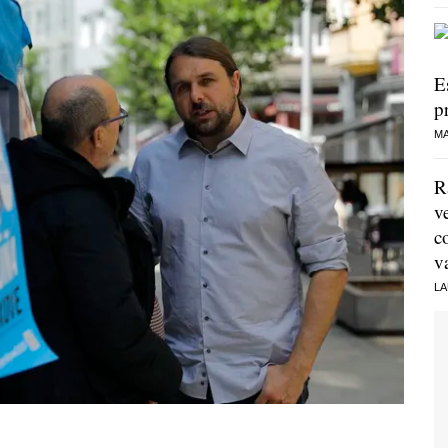
E
p
MA
R
v
c
v
LA