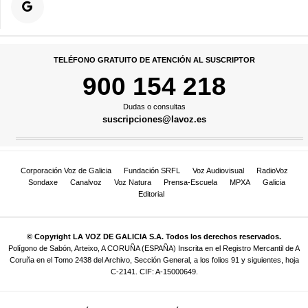
TELÉFONO GRATUITO DE ATENCIÓN AL SUSCRIPTOR
900 154 218
Dudas o consultas
suscripciones@lavoz.es
Corporación Voz de Galicia
Fundación SRFL
Voz Audiovisual
RadioVoz
Sondaxe
Canalvoz
Voz Natura
Prensa-Escuela
MPXA
Galicia
Editorial
© Copyright LA VOZ DE GALICIA S.A. Todos los derechos reservados.
Polígono de Sabón, Arteixo, A CORUÑA (ESPAÑA) Inscrita en el Registro Mercantil de A
Coruña en el Tomo 2438 del Archivo, Sección General, a los folios 91 y siguientes, hoja
C-2141. CIF: A-15000649.