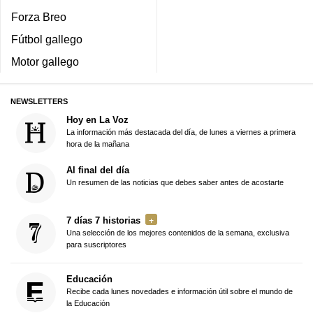
Forza Breo
Fútbol gallego
Motor gallego
NEWSLETTERS
Hoy en La Voz
La información más destacada del día, de lunes a viernes a primera
hora de la mañana
Al final del día
Un resumen de las noticias que debes saber antes de acostarte
7 días 7 historias
Una selección de los mejores contenidos de la semana, exclusiva
para suscriptores
Educación
Recibe cada lunes novedades e información útil sobre el mundo de
la Educación