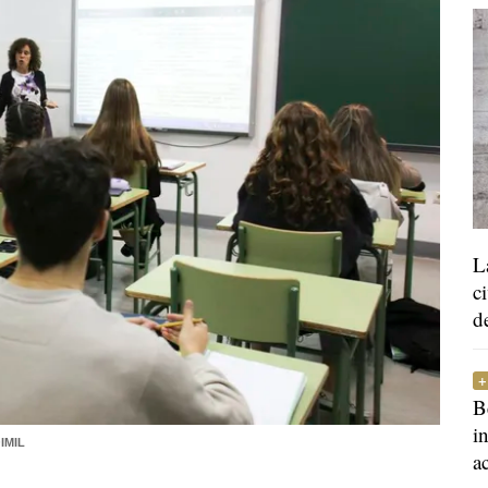
L
c
d
B
i
IMIL
a