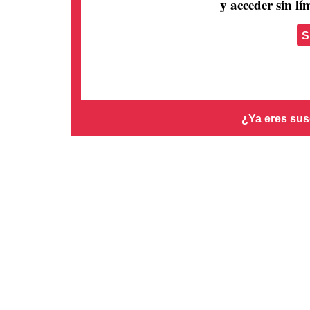
y acceder sin lím
S
¿Ya eres sus