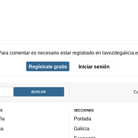
Para comentar es necesario
estar registrado
en
lavozdegalicia.
Regístrate gratis
Iniciar sesión
Ca
ES
SECCIONES
ña
Portada
ña
Galicia