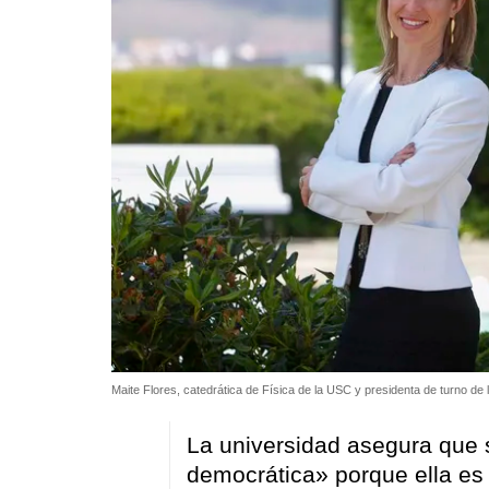
Maite Flores, catedrática de Física de la USC y presidenta de turno d
La universidad asegura que 
democrática»
porque ella es