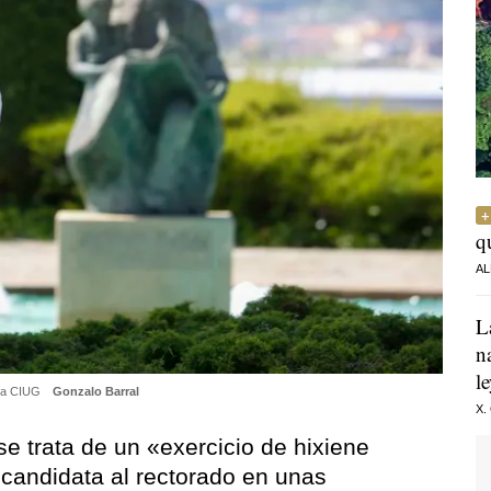
q
AL
L
n
l
e la CIUG
Gonzalo Barral
X.
se trata de un
«exercicio de hixiene
 candidata al rectorado en unas