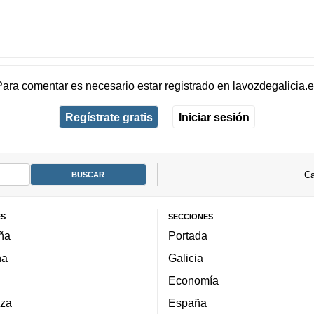
Para comentar es necesario
estar registrado
en
lavozdegalicia.
Regístrate gratis
Iniciar sesión
Ca
ES
SECCIONES
ña
Portada
ña
Galicia
Economía
za
España