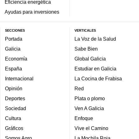
Eficiencia energética
Ayudas para inversiones
SECCIONES
VERTICALES
Portada
La Voz de la Salud
Galicia
Sabe Bien
Economía
Global Galicia
España
Estudiar en Galicia
Internacional
La Cocina de Frabisa
Opinión
Red
Deportes
Plata o plomo
Sociedad
Ven A Galicia
Cultura
Enfoque
Gráficos
Vive el Camino
Somos Agro
La Mochila Roja