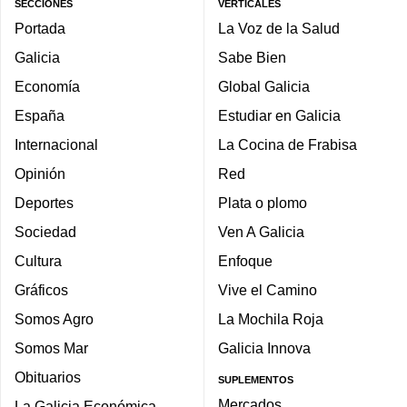
SECCIONES
VERTICALES
Portada
La Voz de la Salud
Galicia
Sabe Bien
Economía
Global Galicia
España
Estudiar en Galicia
Internacional
La Cocina de Frabisa
Opinión
Red
Deportes
Plata o plomo
Sociedad
Ven A Galicia
Cultura
Enfoque
Gráficos
Vive el Camino
Somos Agro
La Mochila Roja
Somos Mar
Galicia Innova
Obituarios
SUPLEMENTOS
Mercados
La Galicia Económica