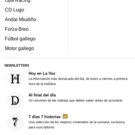
Opa Racing
CD Lugo
Andar Miudiño
Forza Breo
Fútbol gallego
Motor gallego
NEWSLETTERS
Hoy en La Voz
La información más destacada del día, de lunes a viernes a primera
hora de la mañana
Al final del día
Un resumen de las noticias que debes saber antes de acostarte
7 días 7 historias
Una selección de los mejores contenidos de la semana, exclusiva
para suscriptores