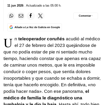
11 jun 2026
. Actualizado a las 05:00 h.
Comentar ·
Añade a La Voz de Galicia en Google
U
n
teleoperador coruñés
acudió al médico
el 27 de febrero del 2023 quejándose de
que no podía estar de pie ni sentado mucho
tiempo, haciendo constar que apenas era capaz
de caminar unos metros, que le era imposible
conducir o coger pesos, que sentía dolores
insoportables y que cuando se echaba a dormir,
tenía que hacerlo encogido. En definitiva, «no
podía hacer nada». Con ese panorama,
el
médico de familia le diagnóstico una
lumbalgia y le dio la baja.
Hasta ahí, todo bien.