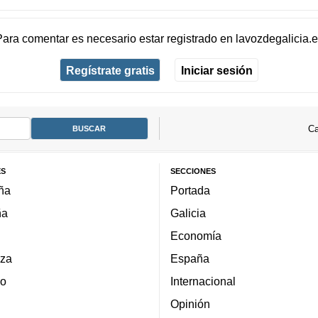
Para comentar es necesario
estar registrado
en
lavozdegalicia.
Regístrate gratis
Iniciar sesión
Ca
ES
SECCIONES
ña
Portada
ña
Galicia
Economía
za
España
lo
Internacional
Opinión