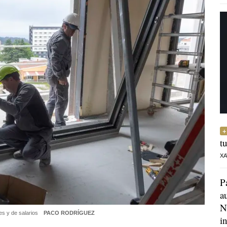
t
XA
P
a
N
es y de salarios
PACO RODRÍGUEZ
i