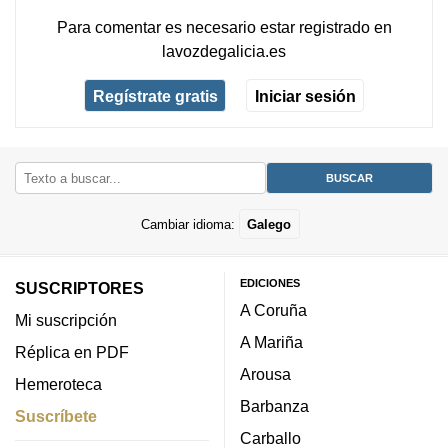
Para comentar es necesario
estar registrado
en
lavozdegalicia.es
Regístrate gratis
Iniciar sesión
Cambiar idioma:
Galego
EDICIONES
SUSCRIPTORES
A Coruña
Mi suscripción
A Mariña
Réplica en PDF
Arousa
Hemeroteca
Barbanza
Suscríbete
Carballo