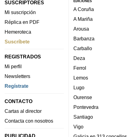
EDICIONES
SUSCRIPTORES
A Coruña
Mi suscripción
A Mariña
Réplica en PDF
Arousa
Hemeroteca
Barbanza
Suscríbete
Carballo
REGISTRADOS
Deza
Mi perfil
Ferrol
Newsletters
Lemos
Regístrate
Lugo
Ourense
CONTACTO
Pontevedra
Cartas al director
Santiago
Contacta con nosotros
Vigo
PUBLICIDAD
Galicia en 313 concellos