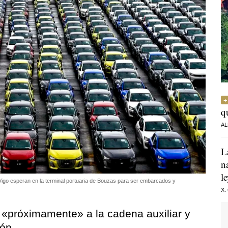
q
AL
L
n
l
 Vigo esperan en la terminal portuaria de Bouzas para ser embarcados y
X.
á «próximamente» a la cadena auxiliar y
ión