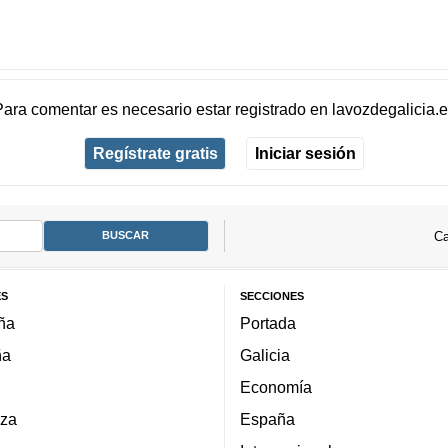
Para comentar es necesario
estar registrado
en
lavozdegalicia.
Regístrate gratis
Iniciar sesión
Ca
ES
SECCIONES
ña
Portada
ña
Galicia
Economía
za
España