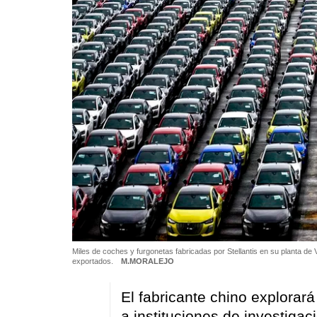
Miles de coches y furgonetas fabricadas por Stellantis en su planta de
exportados.
M.MORALEJO
El fabricante chino explorar
a instituciones de investigac