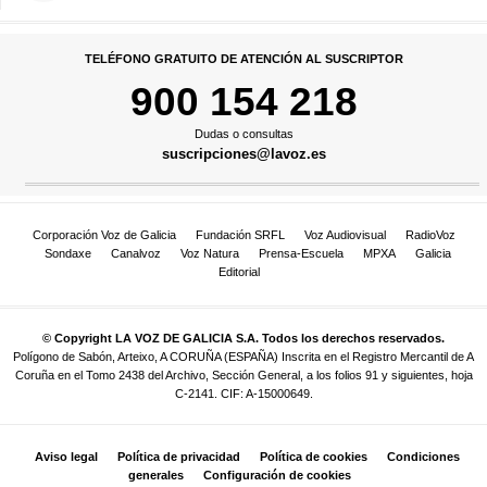
TELÉFONO GRATUITO DE ATENCIÓN AL SUSCRIPTOR
900 154 218
Dudas o consultas
suscripciones@lavoz.es
Corporación Voz de Galicia
Fundación SRFL
Voz Audiovisual
RadioVoz
Sondaxe
Canalvoz
Voz Natura
Prensa-Escuela
MPXA
Galicia
Editorial
© Copyright LA VOZ DE GALICIA S.A. Todos los derechos reservados.
Polígono de Sabón, Arteixo, A CORUÑA (ESPAÑA) Inscrita en el Registro Mercantil de A
Coruña en el Tomo 2438 del Archivo, Sección General, a los folios 91 y siguientes, hoja
C-2141. CIF: A-15000649.
Aviso legal
Política de privacidad
Política de cookies
Condiciones
generales
Configuración de cookies