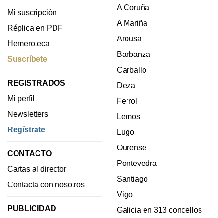
A Coruña
Mi suscripción
A Mariña
Réplica en PDF
Arousa
Hemeroteca
Barbanza
Suscríbete
Carballo
REGISTRADOS
Deza
Mi perfil
Ferrol
Newsletters
Lemos
Regístrate
Lugo
Ourense
CONTACTO
Pontevedra
Cartas al director
Santiago
Contacta con nosotros
Vigo
PUBLICIDAD
Galicia en 313 concellos