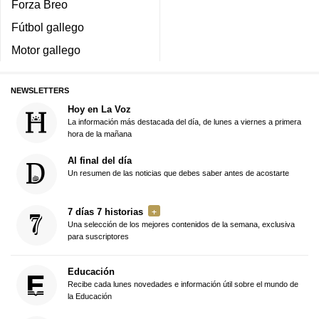
Forza Breo
Fútbol gallego
Motor gallego
NEWSLETTERS
Hoy en La Voz
La información más destacada del día, de lunes a viernes a primera
hora de la mañana
Al final del día
Un resumen de las noticias que debes saber antes de acostarte
7 días 7 historias
Una selección de los mejores contenidos de la semana, exclusiva
para suscriptores
Educación
Recibe cada lunes novedades e información útil sobre el mundo de
la Educación