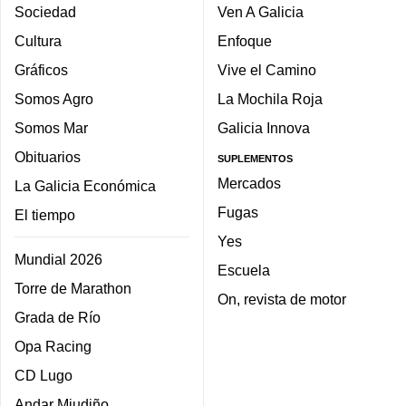
Sociedad
Ven A Galicia
Cultura
Enfoque
Gráficos
Vive el Camino
Somos Agro
La Mochila Roja
Somos Mar
Galicia Innova
Obituarios
SUPLEMENTOS
Mercados
La Galicia Económica
Fugas
El tiempo
Yes
Mundial 2026
Escuela
Torre de Marathon
On, revista de motor
Grada de Río
Opa Racing
CD Lugo
Andar Miudiño