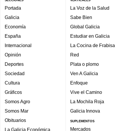
SECCIONES
VERTICALES
Portada
La Voz de la Salud
Galicia
Sabe Bien
Economía
Global Galicia
España
Estudiar en Galicia
Internacional
La Cocina de Frabisa
Opinión
Red
Deportes
Plata o plomo
Sociedad
Ven A Galicia
Cultura
Enfoque
Gráficos
Vive el Camino
Somos Agro
La Mochila Roja
Somos Mar
Galicia Innova
Obituarios
SUPLEMENTOS
Mercados
La Galicia Económica