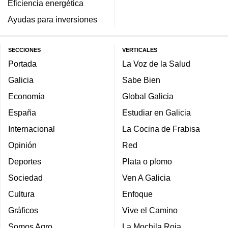
Eficiencia energética
Ayudas para inversiones
SECCIONES
VERTICALES
Portada
La Voz de la Salud
Galicia
Sabe Bien
Economía
Global Galicia
España
Estudiar en Galicia
Internacional
La Cocina de Frabisa
Opinión
Red
Deportes
Plata o plomo
Sociedad
Ven A Galicia
Cultura
Enfoque
Gráficos
Vive el Camino
Somos Agro
La Mochila Roja