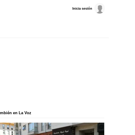
Inicia sesión
mbién en La Voz