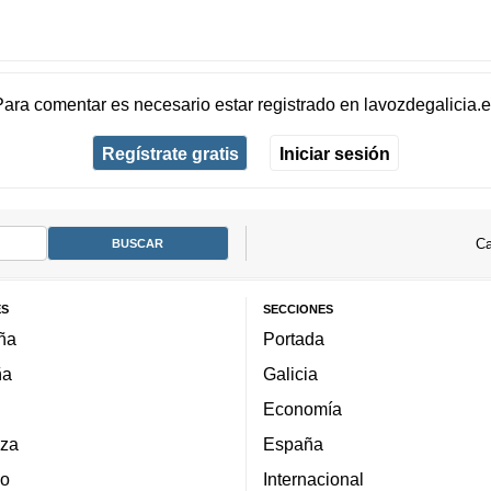
Para comentar es necesario
estar registrado
en
lavozdegalicia.
Regístrate gratis
Iniciar sesión
Ca
ES
SECCIONES
ña
Portada
ña
Galicia
Economía
za
España
lo
Internacional