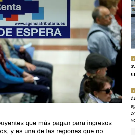
a
u
d
a
c
M
ibuyentes que más pagan para ingresos
os, y es una de las regiones que no