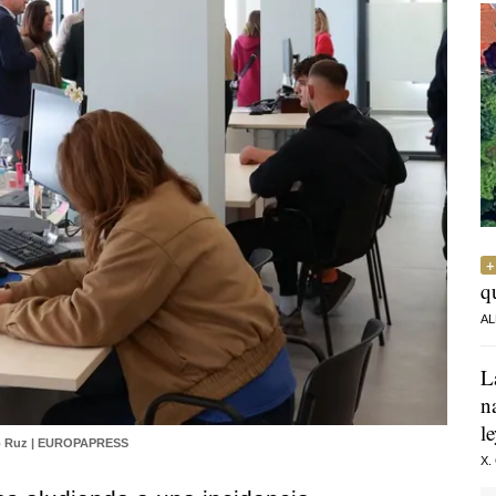
q
AL
L
n
l
o Ruz | EUROPAPRESS
X.