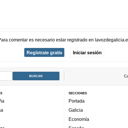
Para comentar es necesario
estar registrado
en
lavozdegalicia.
Regístrate gratis
Iniciar sesión
Ca
ES
SECCIONES
ña
Portada
ña
Galicia
Economía