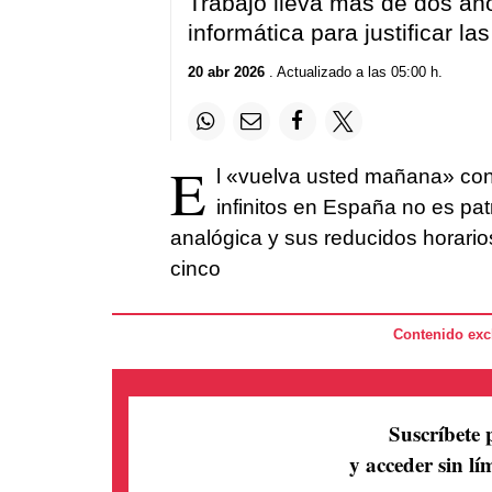
Trabajo lleva más de dos añ
informática para justificar la
20 abr 2026
. Actualizado a las 05:00 h.
E
l «vuelva usted mañana» con 
infinitos en España no es pat
analógica y sus reducidos horario
cinco
Contenido excl
Suscríbete 
y acceder sin lím