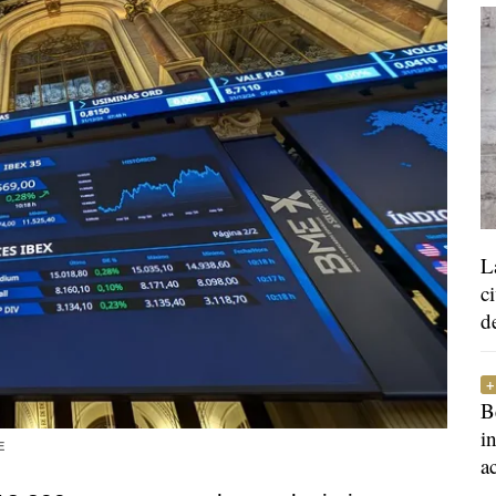
L
c
d
B
i
E
a