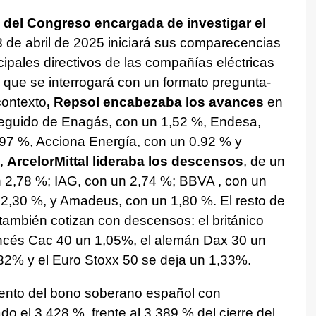
 del Congreso encargada de investigar el
28 de abril de 2025 iniciará sus comparecencias
cipales directivos de las compañías eléctricas
s que se interrogará con un formato pregunta-
contexto
, Repsol encabezaba los avances
en
seguido de Enagás, con un 1,52 %, Endesa,
,97 %, Acciona Energía, con un 0.92 % y
a,
ArcelorMittal lideraba los descensos
, de un
n 2,78 %; IAG, con un 2,74 %; BBVA , con un
2,30 %, y Amadeus, con un 1,80 %. El resto de
también cotizan con descensos: el británico
ancés Cac 40 un 1,05%, el alemán Dax 30 un
32% y el Euro Stoxx 50 se deja un 1,33%.
imiento del bono soberano español con
o el 3,428 %, frente al 3,389 % del cierre del