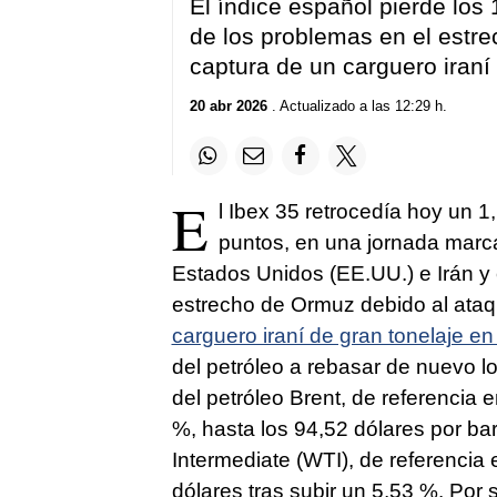
El índice español pierde los
de los problemas en el estr
captura de un carguero iraní
20 abr 2026
. Actualizado a las 12:29 h.
E
l Ibex 35 retrocedía hoy un 1
puntos, en una jornada marca
Estados Unidos (EE.UU.) e Irán y 
estrecho de Ormuz debido al ataq
carguero iraní de gran tonelaje e
del petróleo a rebasar de nuevo los
del petróleo Brent, de referencia 
%, hasta los 94,52 dólares por bar
Intermediate (WTI), de referencia
dólares tras subir un 5,53 %. Por 