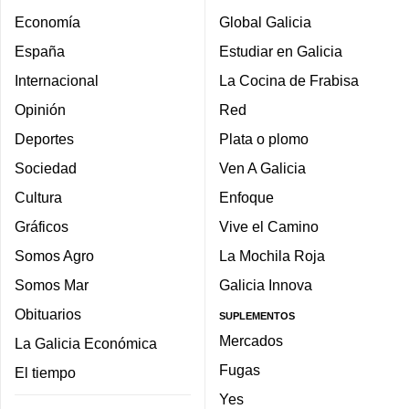
Economía
Global Galicia
España
Estudiar en Galicia
Internacional
La Cocina de Frabisa
Opinión
Red
Deportes
Plata o plomo
Sociedad
Ven A Galicia
Cultura
Enfoque
Gráficos
Vive el Camino
Somos Agro
La Mochila Roja
Somos Mar
Galicia Innova
Obituarios
SUPLEMENTOS
Mercados
La Galicia Económica
Fugas
El tiempo
Yes