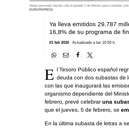
Varias personas hacían cola el pasado 3 de febrero para contratar Le
EUROPAPRESS
Ya lleva emitidos 29.787 mil
16,8% de su programa de fin
01 feb 2026
. Actualizado a las 10:50 h.
E
l Tesoro Público español re
deuda con dos subastas de le
con las que inaugurará las emisio
organismo dependiente del Ministe
febrero, prevé celebrar
una subast
que el jueves, 5 de febrero, se
emi
En la última subasta de letras a 