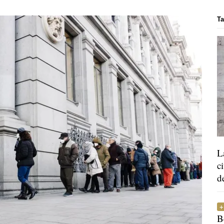
Ta
L
c
d
B