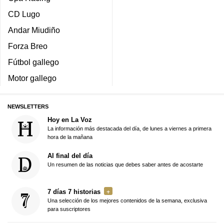
CD Lugo
Andar Miudiño
Forza Breo
Fútbol gallego
Motor gallego
NEWSLETTERS
Hoy en La Voz
La información más destacada del día, de lunes a viernes a primera
hora de la mañana
Al final del día
Un resumen de las noticias que debes saber antes de acostarte
7 días 7 historias
Una selección de los mejores contenidos de la semana, exclusiva
para suscriptores