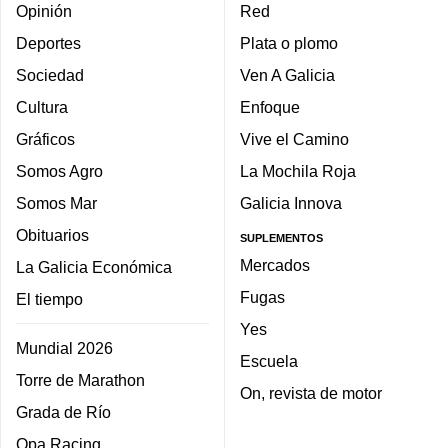
Opinión
Red
Deportes
Plata o plomo
Sociedad
Ven A Galicia
Cultura
Enfoque
Gráficos
Vive el Camino
Somos Agro
La Mochila Roja
Somos Mar
Galicia Innova
Obituarios
SUPLEMENTOS
Mercados
La Galicia Económica
Fugas
El tiempo
Yes
Mundial 2026
Escuela
Torre de Marathon
On, revista de motor
Grada de Río
Opa Racing