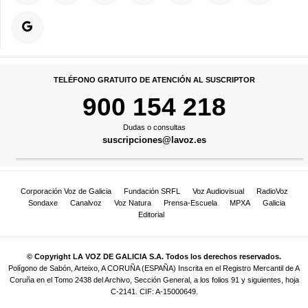
TELÉFONO GRATUITO DE ATENCIÓN AL SUSCRIPTOR
900 154 218
Dudas o consultas
suscripciones@lavoz.es
Corporación Voz de Galicia
Fundación SRFL
Voz Audiovisual
RadioVoz
Sondaxe
Canalvoz
Voz Natura
Prensa-Escuela
MPXA
Galicia
Editorial
© Copyright LA VOZ DE GALICIA S.A. Todos los derechos reservados.
Polígono de Sabón, Arteixo, A CORUÑA (ESPAÑA) Inscrita en el Registro Mercantil de A
Coruña en el Tomo 2438 del Archivo, Sección General, a los folios 91 y siguientes, hoja
C-2141. CIF: A-15000649.