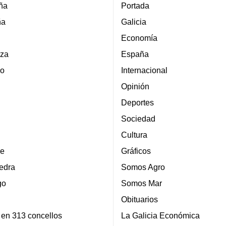
ña
Portada
ña
Galicia
Economía
za
España
lo
Internacional
Opinión
Deportes
Sociedad
Cultura
e
Gráficos
edra
Somos Agro
go
Somos Mar
Obituarios
 en 313 concellos
La Galicia Económica