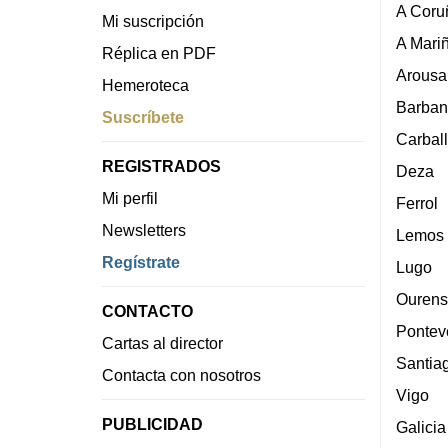
A Coru
Mi suscripción
A Mari
Réplica en PDF
Arousa
Hemeroteca
Barban
Suscríbete
Carbal
REGISTRADOS
Deza
Mi perfil
Ferrol
Newsletters
Lemos
Regístrate
Lugo
Ourens
CONTACTO
Pontev
Cartas al director
Santia
Contacta con nosotros
Vigo
PUBLICIDAD
Galicia