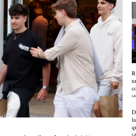
R
u
c
LA
D
l
q
CA