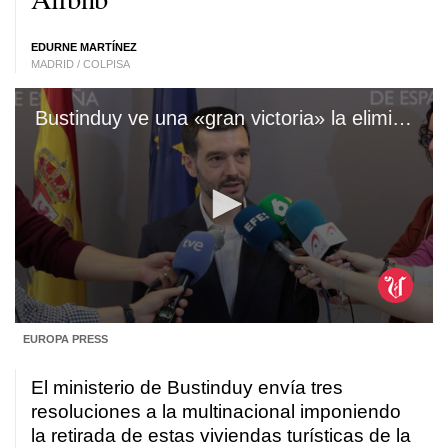
EDURNE MARTÍNEZ
MADRID / COLPISA
Bustinduy ve una «gran victoria» la eliminación de 5.800 anuncios en Airbnb
0
EUROPA PRESS
seconds
of
1
El ministerio de Bustinduy envía tres
minute,
55
resoluciones a la multinacional imponiendo
seconds
la retirada de estas viviendas turísticas de la