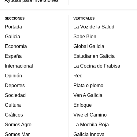
Ayudas para inversiones
SECCIONES
VERTICALES
Portada
La Voz de la Salud
Galicia
Sabe Bien
Economía
Global Galicia
España
Estudiar en Galicia
Internacional
La Cocina de Frabisa
Opinión
Red
Deportes
Plata o plomo
Sociedad
Ven A Galicia
Cultura
Enfoque
Gráficos
Vive el Camino
Somos Agro
La Mochila Roja
Somos Mar
Galicia Innova