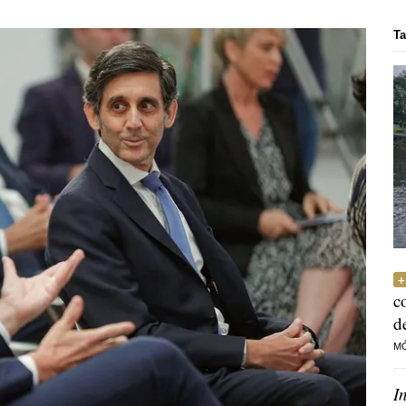
Ta
c
d
M
I