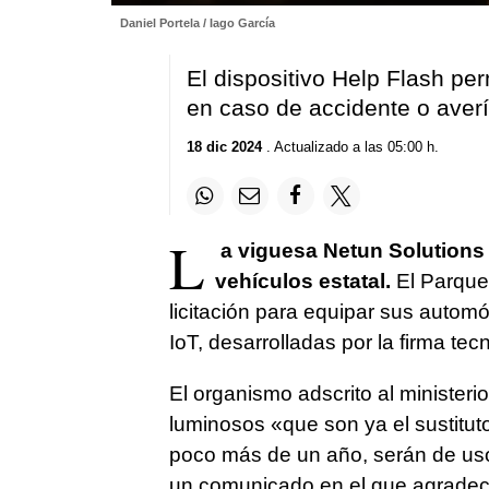
0
Daniel Portela / Iago García
seconds
of
2
El dispositivo Help Flash per
minutes,
2
en caso de accidente o aver
seconds
Volume
90%
18 dic 2024
. Actualizado a las 05:00 h.
L
a viguesa Netun Solutions 
vehículos estatal.
El Parque 
licitación para equipar sus autom
IoT, desarrolladas por la firma tec
El organismo adscrito al ministeri
luminosos «que son ya el sustituto
poco más de un año, serán de uso
un comunicado en el que agradece 