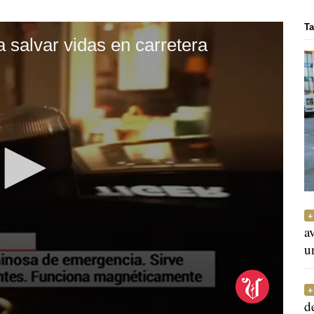
Ta
a salvar vidas en carretera
a
u
d