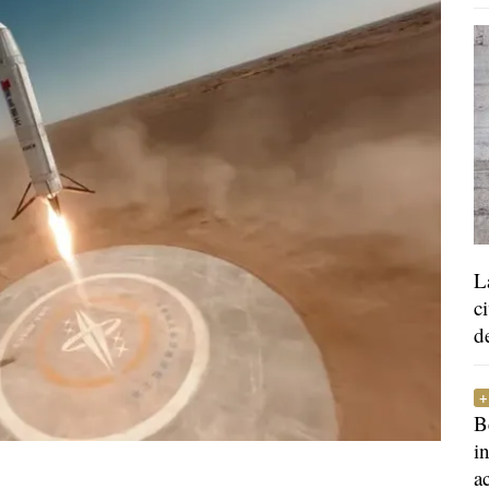
L
c
d
B
i
a