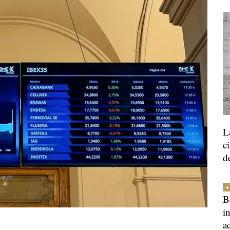
L
c
d
B
i
a