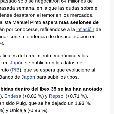
 pasado solo se negociaron 64 millones de
a pasada semana, en la que las dudas sobre el
ense desataron el temor en los mercados.
alista Manuel Pinto espera
más sesiones de
án por conocerse, refiriéndose a la
inflación
de
nuar con su tendencia de desaceleración en
 %.
finales del crecimiento económico y los
ue en
Japón
se publicarán los datos del
ruto (
PIB
), que se espera que evolucione al
l Banco de
Japón
para subir los tipos.
bidas dentro del Ibex 35 se las han anotado
),
Endesa
(+0,82 %) y
Repsol
(+0,71 %),
 han sido Puig, que se ha dejado un 1,93 %,
%) y Unicaja (-0,86 %).