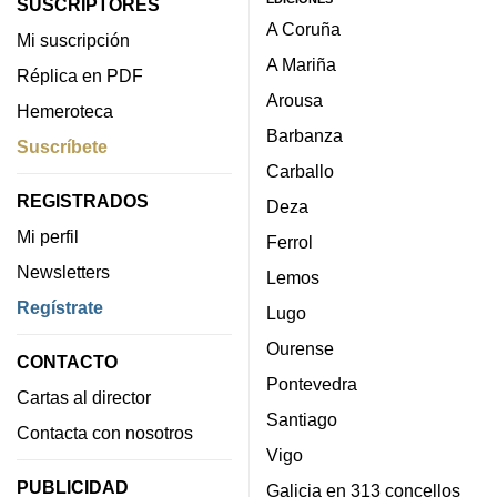
SUSCRIPTORES
A Coruña
Mi suscripción
A Mariña
Réplica en PDF
Arousa
Hemeroteca
Barbanza
Suscríbete
Carballo
REGISTRADOS
Deza
Mi perfil
Ferrol
Newsletters
Lemos
Regístrate
Lugo
Ourense
CONTACTO
Pontevedra
Cartas al director
Santiago
Contacta con nosotros
Vigo
PUBLICIDAD
Galicia en 313 concellos