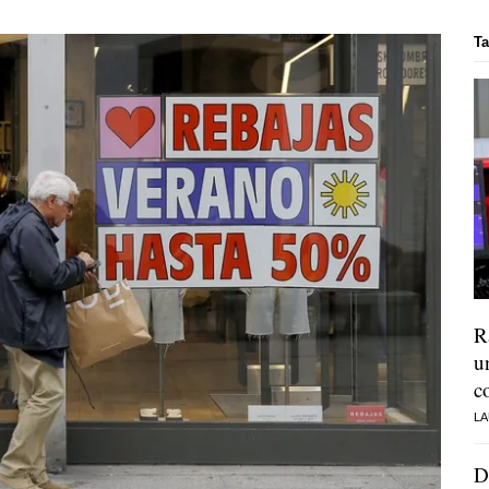
Ta
R
u
c
LA
D